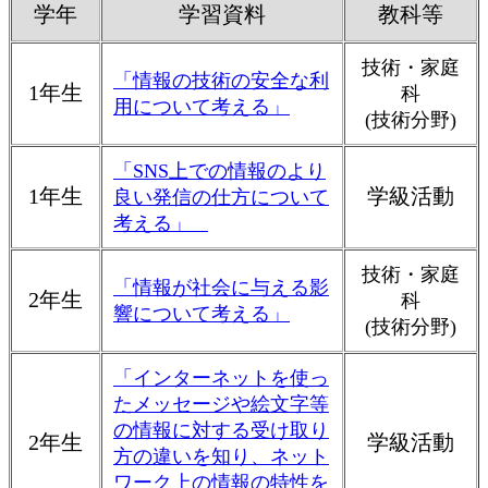
学年
学習資料
教科等
技術・家庭
「情報の技術の安全な利
1年生
科
用について考える」
(技術分野)
「SNS上での情報のより
1年生
学級活動
良い発信の仕方について
考える」
技術・家庭
「情報が社会に与える影
2年生
科
響について考える」
(技術分野)
「インターネットを使っ
たメッセージや絵文字等
の情報に対する受け取り
2年生
学級活動
方の違いを知り、ネット
ワーク上の情報の特性を