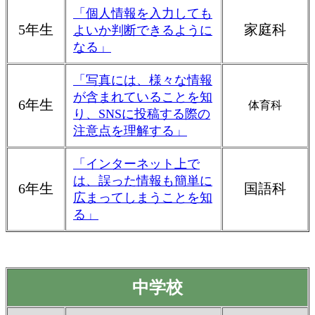
「個人情報を入力しても
5年生
家庭科
よいか判断できるように
なる」
「写真には、様々な情報
が含まれていることを知
6年生
体育科
り、SNSに投稿する際の
注意点を理解する」
「インターネット上で
は、誤った情報も簡単に
6年生
国語科
広まってしまうことを知
る」
中学校