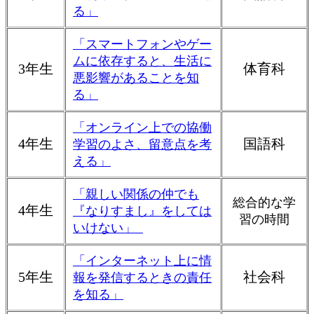
る」
「スマートフォンやゲー
ムに依存すると、生活に
3年生
体育科
悪影響があることを知
る」
「オンライン上での協働
4年生
国語科
学習のよさ、留意点を考
える」
「親しい関係の仲でも
総合的な学
4年生
『なりすまし』をしては
習の時間
いけない」
「インターネット上に情
5年生
社会科
報を発信するときの責任
を知る」