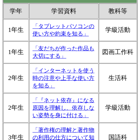
学年
学習資料
教科等
「タブレットパソコンの
1年生
学級活動
使い方や約束を知る」
「友だちが作った作品も
1年生
図画工作科
大切にする」
「インターネットを使う
2年生
生活科
時の注意や上手な使い方
を知る」
「『ネット依存』になる
2年生
学級活動
原因を理解し、依存しな
い姿勢を身に付ける」
「著作権の理解と著作物
3年生
国語科
の利用の仕方について知